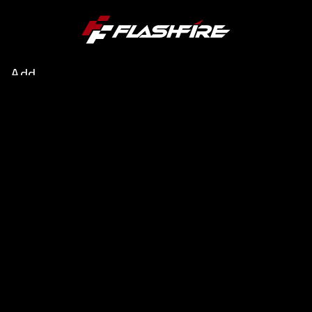
Add
新北市三重區重新路五段609巷14號8樓之4
Tel
02-2999-1588 「服務時間：週一至周五 上午 09:30 ~下
午 17:30（工作天）」
Copyright © 2025 富雷迅股份有限公司 All Right
Reserved.