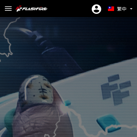
繁中
EN
ES
简中