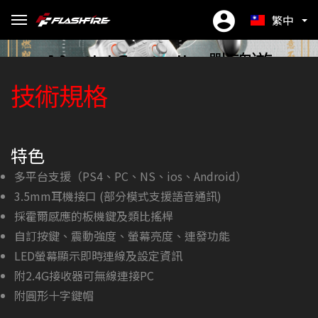
繁中
EN
Martial Controller 戰魂遊
跨平台相容
三模連線
一鍵切換布局
霍爾感應器
三段連發
輕鬆拆裝
為遊戲客製化
掌上調整
自主診斷
戲手把
技術規格
ES
简中
主機、手機都能玩
自動設別平台，輕鬆上手無死角
一鍵切換 Switch 、Xbox 模式
霍爾板機與搖桿，磁感應更精準耐用
支援手動 / 自動連發， 三檔速度調節
磁吸式上蓋設計，日常清潔無負擔
LED 螢幕+全功能定義，掌上快速調整
校準－搖桿、體感、板機
特色
多平台支援（PS4、PC、NS、ios、Android）
3.5mm耳機接口 (部分模式支援語音通訊)
採霍爾感應的板機鍵及類比搖桿
自訂按鍵、震動強度、螢幕亮度、連發功能
LED螢幕顯示即時連線及設定資訊
附2.4G接收器可無線連接PC
附圓形十字鍵帽