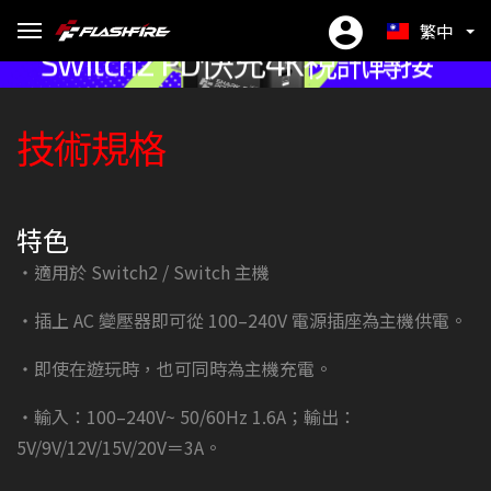
FlashFire SharkpowerⅢ
繁中
Switch2 PD快充4K視訊轉接
EN
器
PD 60W 快速充電
4K HDMI 高畫質輸出
USB 3.0 多設備充電
小巧輕便 隨行首選
全球電壓安全適用
nsw1/2 全相容
技術規格
ES
简中
高功率輸出，充電速度再升級
支援 1080P 120Hz 與 4K 60Hz 畫面顯示，
旅行必備，取代原廠底座最佳方案
100–240V 通用電壓，出國也能用
手機、手把同步充電更便利
一顆搞定兩代主機使用需求
輕鬆接電視遊玩
特色
・適用於 Switch2 / Switch 主機
・插上 AC 變壓器即可從 100–240V 電源插座為主機供電。
・即使在遊玩時，也可同時為主機充電。
・輸入：100–240V~ 50/60Hz 1.6A；輸出：
5V/9V/12V/15V/20V＝3A。