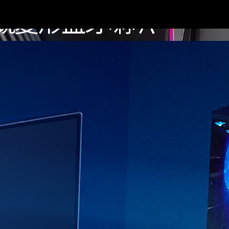
01 電競變形藍牙喇叭