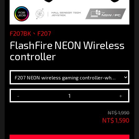
F207BK、F207
FlashFire NEON Wireless
controller
-
+
NT$ 1,990
NT$ 1,590