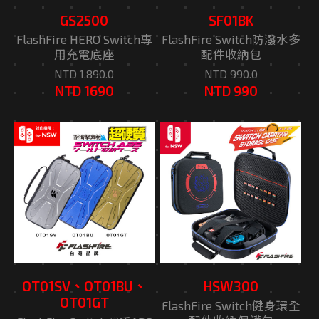
GS2500
SF01BK
FlashFire HERO Switch專
FlashFire Switch防潑水多
用充電底座
配件收納包
NTD 1,890.0
NTD 990.0
NTD 1690
NTD 990
OT01SV、OT01BU、
HSW300
OT01GT
FlashFire Switch健身環全